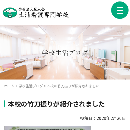
Skip
to
toggle
content
naviga
学校生活ブログ
ホーム
>
学校生活ブログ
>
本校の竹刀振りが紹介されました
本校の竹刀振りが紹介されました
投稿日：2020年2月26日