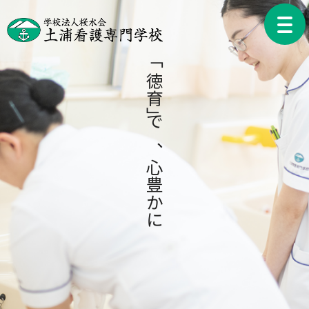
Skip
to
toggle
content
naviga
「徳育」で、心豊かに