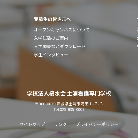
受験生の皆さまへ
オープンキャンパスについて
入学試験のご案内
入学願書などダウンロード
学生インタビュー
学校法人桜水会 土浦看護専門学校
〒300-0839 茨城県土浦市滝田１-７-３
Tel.
029-835-3001
サイトマップ
リンク
プライバシーポリシー