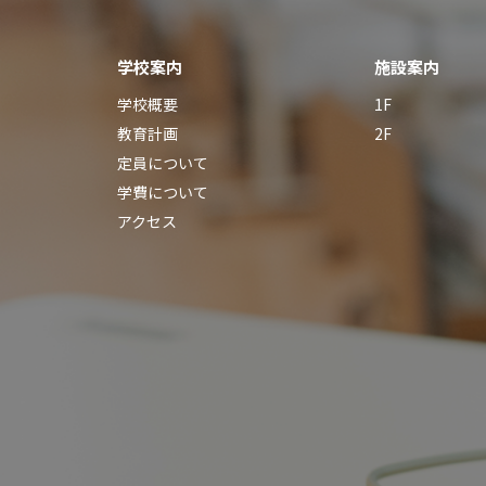
学校案内
施設案内
学校概要
1F
教育計画
2F
定員について
学費について
アクセス