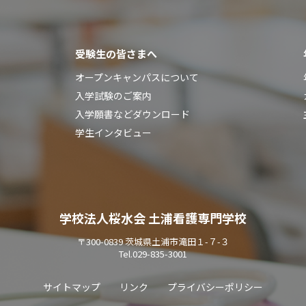
受験生の皆さまへ
オープンキャンパスについて
入学試験のご案内
入学願書などダウンロード
学生インタビュー
学校法人桜水会 土浦看護専門学校
〒300-0839 茨城県土浦市滝田１-７-３
Tel.
029-835-3001
サイトマップ
リンク
プライバシーポリシー