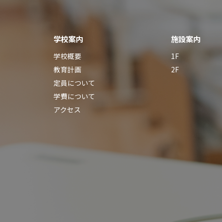
学校案内
施設案内
学校概要
1F
教育計画
2F
定員について
学費について
アクセス