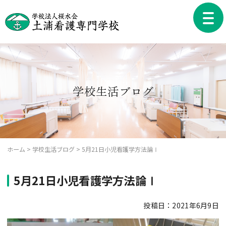
Skip
to
toggle
content
naviga
学校生活ブログ
ホーム
>
学校生活ブログ
>
5月21日小児看護学方法論Ⅰ
5月21日小児看護学方法論Ⅰ
投稿日：2021年6月9日