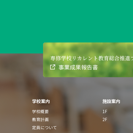
専修学校リカレント
教育総合推進
事業成果報告書
学校案内
施設案内
学校概要
1F
教育計画
2F
定員について